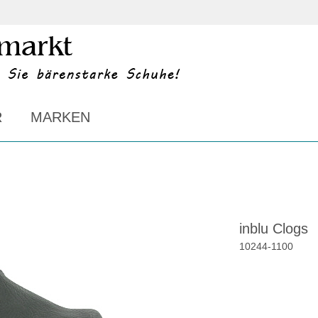
R
MARKEN
inblu Clogs
10244
-
1100