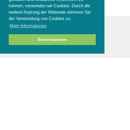
können, verwenden wir Cookies. Durch die
weitere Nutzung der Webseite stimmen Sie
der Verwendung von Cookies zu.
Mehr Informationen
ZAHLUNGSARTEN
Einverstanden
NEWSLETTER
Abbestellen
SERVICE & HILFE
Fragen zur Bestellung
Zahlung und Sicherheit
Versand und Lieferung
Rücksendung