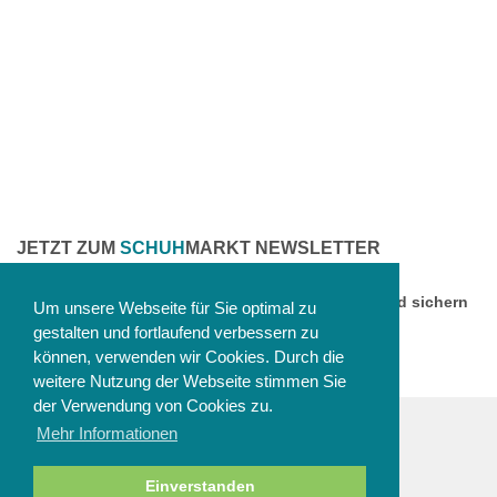
JETZT ZUM
SCHUH
MARKT NEWSLETTER
ANMELDEN
Melden Sie sich jetzt zu unserem Newsletter an und sichern
Um unsere Webseite für Sie optimal zu
Sie sich einen 10% Gutschein!
gestalten und fortlaufend verbessern zu
können, verwenden wir Cookies. Durch die
weitere Nutzung der Webseite stimmen Sie
der Verwendung von Cookies zu.
Mehr Informationen
ZAHLUNGSARTEN
Einverstanden