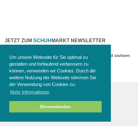
JETZT ZUM
SCHUH
MARKT NEWSLETTER
ANMELDEN
Melden Sie sich jetzt zu unserem Newsletter an und sichern
Um unsere Webseite für Sie optimal zu
Sie sich einen 10% Gutschein!
gestalten und fortlaufend verbessern zu
können, verwenden wir Cookies. Durch die
weitere Nutzung der Webseite stimmen Sie
der Verwendung von Cookies zu.
Mehr Informationen
ZAHLUNGSARTEN
Einverstanden
NEWSLETTER