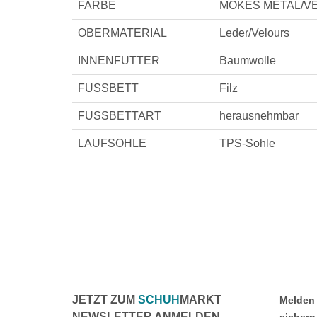
FARBE
MOKES METAL/VEL 
OBERMATERIAL
Leder/Velours
INNENFUTTER
Baumwolle
FUSSBETT
Filz
FUSSBETTART
herausnehmbar
LAUFSOHLE
TPS-Sohle
JETZT ZUM
SCHUH
MARKT
Melden 
NEWSLETTER ANMELDEN