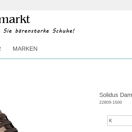
R
MARKEN
Solidus Dame
22809
-
1500