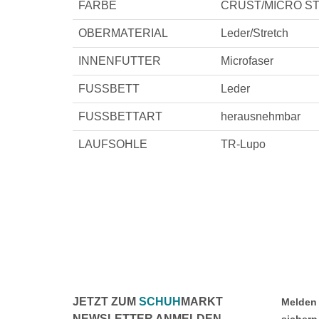
FARBE
CRUST/MICRO ST
OBERMATERIAL
Leder/Stretch
INNENFUTTER
Microfaser
FUSSBETT
Leder
FUSSBETTART
herausnehmbar
LAUFSOHLE
TR-Lupo
JETZT ZUM
SCHUH
MARKT
Melden 
NEWSLETTER ANMELDEN