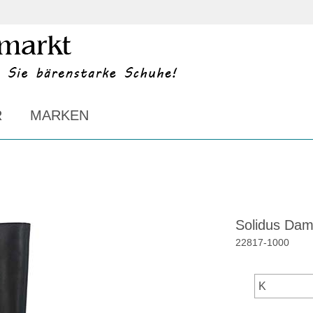
R
MARKEN
Solidus Dame
22817
-
1000