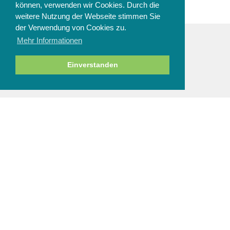
können, verwenden wir Cookies. Durch die
weitere Nutzung der Webseite stimmen Sie
der Verwendung von Cookies zu.
Mehr Informationen
ZAHLUNGSARTEN
Einverstanden
NEWSLETTER
Abbestellen
SERVICE & HILFE
Fragen zur Bestellung
Zahlung und Sicherheit
Versand und Lieferung
Rücksendung
Größenberatung