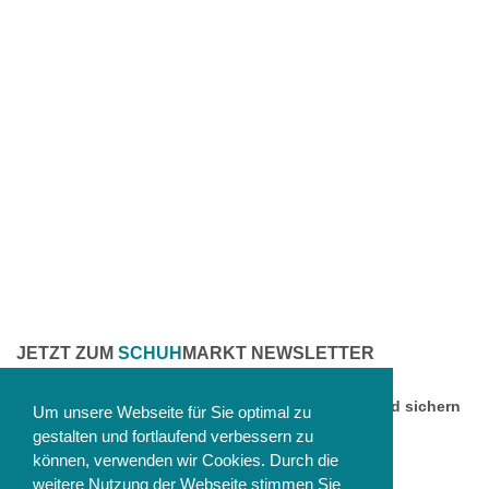
JETZT ZUM
SCHUH
MARKT NEWSLETTER
ANMELDEN
Melden Sie sich jetzt zu unserem Newsletter an und sichern
Um unsere Webseite für Sie optimal zu
Sie sich einen 10% Gutschein!
gestalten und fortlaufend verbessern zu
können, verwenden wir Cookies. Durch die
weitere Nutzung der Webseite stimmen Sie