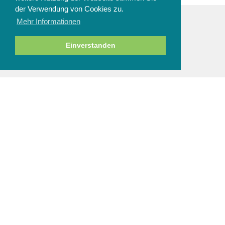
der Verwendung von Cookies zu.
Mehr Informationen
ZAHLUNGSARTEN
Einverstanden
NEWSLETTER
Abbestellen
SERVICE & HILFE
Fragen zur Bestellung
Zahlung und Sicherheit
Versand und Lieferung
Rücksendung
Größenberatung
Reinigung und Pflege
AGBs
/
Impressum