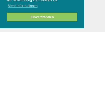
Mehr Informationen
ZAHLUNGSARTEN
Einverstanden
NEWSLETTER
Abbestellen
SERVICE & HILFE
Fragen zur Bestellung
Zahlung und Sicherheit
Versand und Lieferung
Rücksendung
Größenberatung
Reinigung und Pflege
AGBs
/
Impressum
Datenschutz