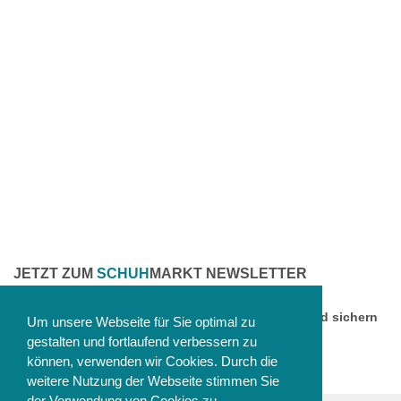
JETZT ZUM
SCHUH
MARKT NEWSLETTER
ANMELDEN
Melden Sie sich jetzt zu unserem Newsletter an und sichern
Um unsere Webseite für Sie optimal zu
Sie sich einen 10% Gutschein!
gestalten und fortlaufend verbessern zu
können, verwenden wir Cookies. Durch die
weitere Nutzung der Webseite stimmen Sie
der Verwendung von Cookies zu.