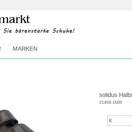
R
MARKEN
solidus Hal
21458
-
1500