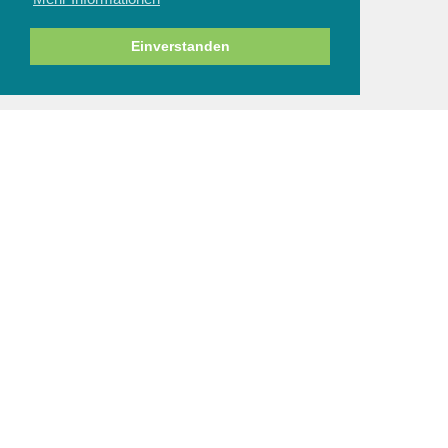
ZAHLUNGSARTEN
Einverstanden
NEWSLETTER
Abbestellen
SERVICE & HILFE
Fragen zur Bestellung
Zahlung und Sicherheit
Versand und Lieferung
Rücksendung
Größenberatung
Reinigung und Pflege
AGBs
/
Impressum
Datenschutz