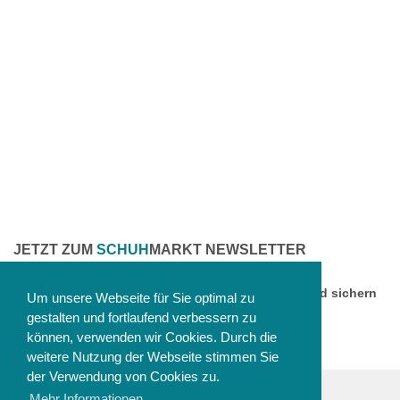
JETZT ZUM
SCHUH
MARKT NEWSLETTER
ANMELDEN
Melden Sie sich jetzt zu unserem Newsletter an und sichern
Um unsere Webseite für Sie optimal zu
Sie sich einen 10% Gutschein!
gestalten und fortlaufend verbessern zu
können, verwenden wir Cookies. Durch die
weitere Nutzung der Webseite stimmen Sie
der Verwendung von Cookies zu.
Mehr Informationen