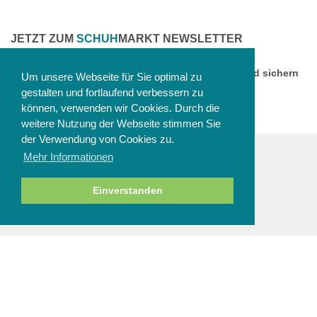
JETZT ZUM
SCHUH
MARKT NEWSLETTER
ANMELDEN
Melden Sie sich jetzt zu unserem Newsletter an und sichern
Um unsere Webseite für Sie optimal zu
Sie sich einen 10% Gutschein!
gestalten und fortlaufend verbessern zu
können, verwenden wir Cookies. Durch die
weitere Nutzung der Webseite stimmen Sie
der Verwendung von Cookies zu.
Mehr Informationen
ZAHLUNGSARTEN
Einverstanden
NEWSLETTER
Abbestellen