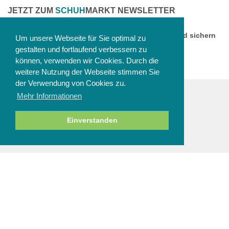
JETZT ZUM
SCHUH
MARKT NEWSLETTER
ANMELDEN
Melden Sie sich jetzt zu unserem Newsletter an und sichern
Um unsere Webseite für Sie optimal zu
Sie sich einen 10% Gutschein!
gestalten und fortlaufend verbessern zu
können, verwenden wir Cookies. Durch die
weitere Nutzung der Webseite stimmen Sie
der Verwendung von Cookies zu.
Mehr Informationen
ZAHLUNGSARTEN
Einverstanden
NEWSLETTER
Abbestellen
SERVICE & HILFE