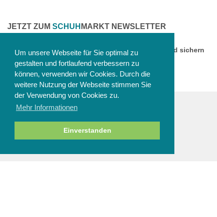
JETZT ZUM
SCHUH
MARKT NEWSLETTER
ANMELDEN
Melden Sie sich jetzt zu unserem Newsletter an und sichern
Um unsere Webseite für Sie optimal zu
Sie sich einen 10% Gutschein!
gestalten und fortlaufend verbessern zu
können, verwenden wir Cookies. Durch die
weitere Nutzung der Webseite stimmen Sie
der Verwendung von Cookies zu.
Mehr Informationen
ZAHLUNGSARTEN
Einverstanden
NEWSLETTER
Abbestellen