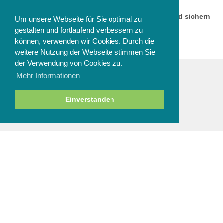
ANMELDEN
Melden Sie sich jetzt zu unserem Newsletter an und sichern
Um unsere Webseite für Sie optimal zu
Sie sich einen 10% Gutschein!
gestalten und fortlaufend verbessern zu
können, verwenden wir Cookies. Durch die
weitere Nutzung der Webseite stimmen Sie
der Verwendung von Cookies zu.
Mehr Informationen
ZAHLUNGSARTEN
Einverstanden
NEWSLETTER
Abbestellen
SERVICE & HILFE
Fragen zur Bestellung