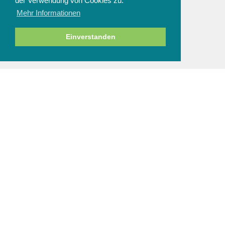
der Verwendung von Cookies zu.
Mehr Informationen
ZAHLUNGSARTEN
Einverstanden
NEWSLETTER
Abbestellen
SERVICE & HILFE
Fragen zur Bestellung
Zahlung und Sicherheit
Versand und Lieferung
Rücksendung
Größenberatung
Reinigung und Pflege
AGBs
/
Impressum
Datenschutz