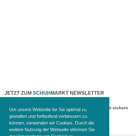
JETZT ZUM
SCHUH
MARKT NEWSLETTER
ANMELDEN
Melden Sie sich jetzt zu unserem Newsletter an und sichern
Um unsere Webseite für Sie optimal zu
Sie sich einen 10% Gutschein!
gestalten und fortlaufend verbessern zu
können, verwenden wir Cookies. Durch die
weitere Nutzung der Webseite stimmen Sie