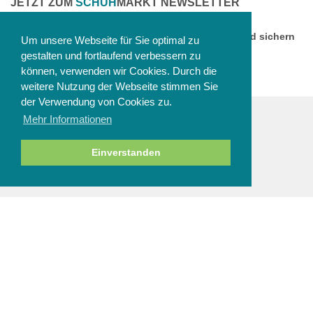
JETZT ZUM
SCHUH
MARKT NEWSLETTER
ANMELDEN
Melden Sie sich jetzt zu unserem Newsletter an und sichern
Um unsere Webseite für Sie optimal zu
Sie sich einen 10% Gutschein!
gestalten und fortlaufend verbessern zu
können, verwenden wir Cookies. Durch die
weitere Nutzung der Webseite stimmen Sie
der Verwendung von Cookies zu.
Mehr Informationen
ZAHLUNGSARTEN
Einverstanden
NEWSLETTER
Abbestellen
SERVICE & HILFE