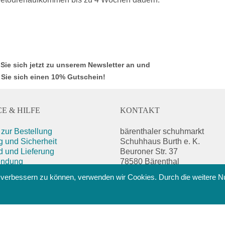
Sie sich jetzt zu unserem Newsletter an und
 Sie sich einen 10% Gutschein!
E & HILFE
KONTAKT
zur Bestellung
bärenthaler schuhmarkt
 und Sicherheit
Schuhhaus Burth e. K.
d und Lieferung
Beuroner Str. 37
endung
78580 Bärenthal
beratung
Tel.: +49 800 9015090
nd verbessern zu können, verwenden wir Cookies. Durch die weitere 
ung und Pflege
(kostenlose Kundenhotline)
/
Impressum
info@schuhmarkt.net
chutz