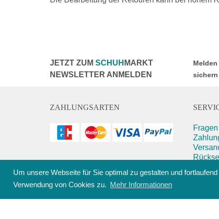
JETZT ZUM
SCHUH
MARKT
Melden 
NEWSLETTER ANMELDEN
sichern
ZAHLUNGSARTEN
SERVIC
Fragen 
Zahlung
Versan
Rücks
Größen
NEWSLETTER
Um unsere Webseite für Sie optimal zu gestalten und fortlaufe
Reinig
Verwendung von Cookies zu.
Mehr Informationen
AGBs
Abbestellen
Datens