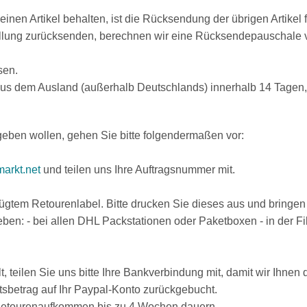
nen Artikel behalten, ist die Rücksendung der übrigen Artikel fü
ellung zurücksenden, berechnen wir eine Rücksendepauschale vo
sen.
us dem Ausland (außerhalb Deutschlands) innerhalb 14 Tagen,
eben wollen, gehen Sie bitte folgendermaßen vor:
arkt.net
und teilen uns Ihre Auftragsnummer mit.
fügtem Retourenlabel. Bitte drucken Sie dieses aus und bringen
n: - bei allen DHL Packstationen oder Paketboxen - in der Fili
t, teilen Sie uns bitte Ihre Bankverbindung mit, damit wir Ihnen
tsbetrag auf Ihr Paypal-Konto zurückgebucht.
Retourenaufkommen bis zu 4 Wochen dauern.